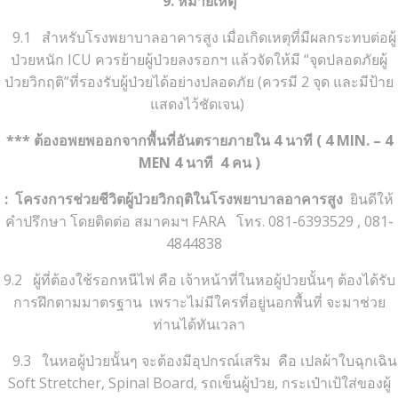
9. หมายเหตุ
9.1 สำหรับโรงพยาบาลอาคารสูง เมื่อเกิดเหตุที่มีผลกระทบต่อผู้
ป่วยหนัก ICU ควรย้ายผู้ป่วยลงรอกฯ แล้วจัดให้มี “จุดปลอดภัยผู้
ป่วยวิกฤติ”ที่รองรับผู้ป่วยได้อย่างปลอดภัย (ควรมี 2 จุด และมีป้าย
แสดงไว้ชัดเจน)
*** ต้องอพยพออกจากพื้นที่อันตรายภายใน 4 นาที ( 4 MIN. – 4
MEN 4 นาที 4 คน )
: โครงการช่วยชีวิตผู้ป่วยวิกฤติในโรงพยาบาลอาคารสูง
ยินดีให้
คำปรึกษา โดยติดต่อ สมาคมฯ FARA โทร. 081-6393529 , 081-
4844838
9.2 ผู้ที่ต้องใช้รอกหนีไฟ คือ เจ้าหน้าที่ในหอผู้ป่วยนั้นๆ ต้องได้รับ
การฝึกตามมาตรฐาน เพราะไม่มีใครที่อยู่นอกพื้นที่ จะมาช่วย
ท่านได้ทันเวลา
9.3 ในหอผู้ป่วยนั้นๆ จะต้องมีอุปกรณ์เสริม คือ เปลผ้าใบฉุกเฉิน
Soft Stretcher, Spinal Board, รถเข็นผู้ป่วย, กระเป๋าเป้ใส่ของผู้