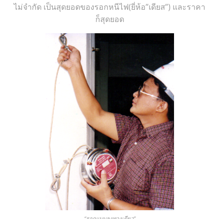
ไม่จำกัด เป็นสุดยอดของรอกหนีไฟ(ยี่ห้อ”เดียส”) และราคา
ก็สุดยอด
“รอกแบบลงทางเดียว”