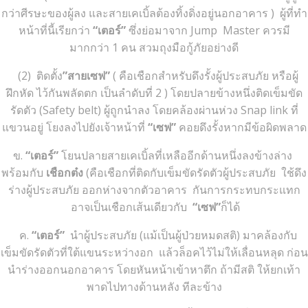
กว่าศีรษะของผู้ลง และสายเคเบิ้ลต้องทิ้งดิ่งอยู่นอกอาคาร ) ผู้ที่ทำ
หน้าที่นี้เรียกว่า
“เตอร์”
ซึ่งย่อมาจาก Jump Master ควรมี
มากกว่า 1 คน สวมถุงมือกู้ภัยอย่างดี
(2) ติดตั้ง
”สายเซฟ”
( คือเชือกสำหรับดึงรั้งผู้ประสบภัย หรือผู้
ฝึกหัด ไว้กันพลัดตก เป็นลำดับที่ 2 ) โดยปลายข้างหนึ่งติดเข็มขัด
รัดตัว (Safety belt) ผู้ถูกนำลง โดยคล้องผ่านห่วง Snap link ที่
แขวนอยู่ โยงลงไปยังเจ้าหน้าที่
“เซฟ”
คอยดึงรั้งหากมีข้อผิดพลาด
ข.
“เตอร์”
โยนปลายสายเคเบิ้ลที่เหลืออีกด้านหนึ่งลงข้างล่าง
พร้อมกับ
เชือกต๋ง
(คือเชือกที่ติดกับเข็มขัดรัดตัวผู้ประสบภัย ใช้ดึง
ร่างผู้ประสบภัย ออกห่างจากตัวอาคาร กันการกระทบกระแทก
อาจเป็นเชือกเส้นเดียวกับ
“เซฟ”
ก็ได้
ค.
“เตอร์”
นำผู้ประสบภัย (แม้เป็นผู้ป่วยหมดสติ) มาคล้องกับ
เข็มขัดรัดตัวที่ใต้แขนระหว่างอก แล้วล็อคไว้ไม่ให้เลื่อนหลุด ก่อน
นำร่างออกนอกอาคาร โดยหันหน้าเข้าหาตึก ถ้ามีสติ ให้ยกเท้า
พาดไปทางด้านหลัง ทีละข้าง