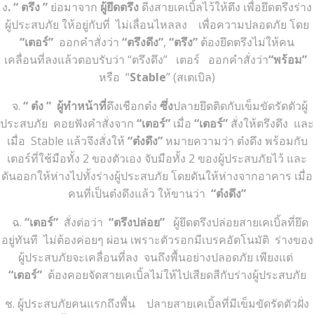
ง
. “ ตรึง ”
ย่อมาจาก
ผู้ยึดตรึง
ดีงสายเคเบิ้ลไว้ให้ตึง เพื่อยึดตรึงร่าง
ผู้ประสบภัย ให้อยู่กับที่ ไม่เลื่อนไหลลง เพื่อความปลอดภัย โดย
“เตอร์”
ออกคำสั่งว่า
“ตรึงดึง”
,
“ตรึง”
ต้องยึดตรึงไม่ให้คน
เคลื่อนที่ลงแล้วตอบรับว่า “ตรึงดึง” เตอร์ ออกคำสั่งว่า
“พร้อม”
หรือ “
Stable
” (สเตเบิล)
จ.
“ ต๋ง ”
ผู้ทำหน้าที่
ดึงเชือกต๋ง
ซึ่ง
ปลายยึดติดกับเข็มขัดรัดตัวผู้
ประสบภัย คอยฟังคำสั่งจาก
“เตอร์”
เมื่อ
“เตอร์”
สั่งให้ตรึงดึง และ
เมื่อ Stable แล้วจึงสั่งให้
“ต๋งดึง”
หมายความว่า ต๋งดึง พร้อมกับ
เตอร์ที่ใช้มือทั้ง 2 ของตัวเอง จับมือทั้ง 2 ของผู้ประสบภัยไว้ และ
ดันออกให้ห่างไปทั้งร่างผู้ประสบภัย โดยดันให้ห่างจากอาคาร เมื่อ
คนที่เป็นต๋งดึงแล้ว ให้ขานว่า
“ต๋งดึง”
ฉ.
“เตอร์”
สั่งต่อว่า
“ตรึงปล่อย”
ผู้ยึดตรึงปล่อยสายเคเบิ้ลที่ยึด
อยู่ทันที ไม่ต้องค่อยๆ ผ่อน เพราะตัวรอกมีเบรคอัตโนมัติ ร่างของ
ผู้ประสบภัยจะเคลื่อนที่ลง จนถึงพื้นอย่างปลอดภัย เพียงแต่
“เตอร์”
ต้องคอยจัดสายเคเบิ้ลไม่ให้ไปเสียดสีกับร่างผู้ประสบภัย
ช. ผู้ประสบภัยคนแรกถึงพื้น ปลายสายเคเบิ้ลที่มีเข็มขัดรัดตัวฝั่ง